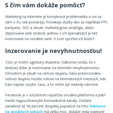
S čím vám dokáže pomôcť?
Marketing na internete je komplexná problematika a oni sa
vám o ňu radi postarajú. Ponúkajú služby ako sú napríklad PPC
kampane, SEO a obsah, marketingovú stratégiu, alebo
zlepšovanie web stránok. Jednou z ich špecializácií je tiež
inzerovanie na sociálne siete. V čom spočíva ich kúzlo?
Inzerovanie je nevyhnutnosťou!
Toto je motto agentúry Vivantina. Odborníci tvrdia, že v
dnešnej dobe je inzerovanie na internete nevyhnutnosťou.
Dôvodom je zásah na cieľovú skupinu. Vašu potencionálnu
cieľovú skupinu musíte osloviť na internetových miestach, kde
trávi najviac svojho času, a to môže byť niekedy náročné.
Facebook je v súčasnosti najväčšia sociálna platforma a patrí
medzi najpoužívanejšie komunikačné kanály. Dokáže
zasiahnuť až 50 percent dospelej populácie na trhu.
Reklama
na sociálnych sieťach
má veľkú moc, dokáže teda ovplyvniť