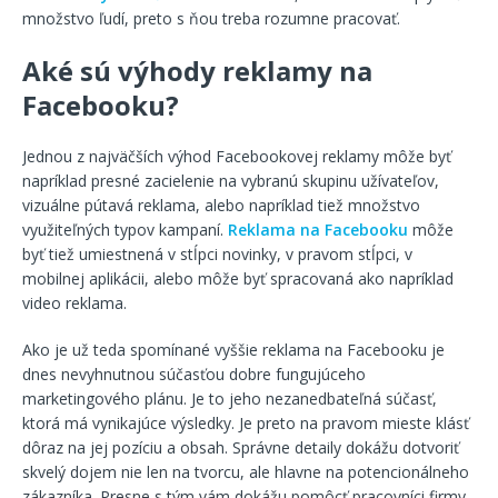
množstvo ľudí, preto s ňou treba rozumne pracovať.
Aké sú výhody reklamy na
Facebooku?
Jednou z najväčších výhod Facebookovej reklamy môže byť
napríklad presné zacielenie na vybranú skupinu užívateľov,
vizuálne pútavá reklama, alebo napríklad tiež množstvo
využiteľných typov kampaní.
Reklama na Facebooku
môže
byť tiež umiestnená v stĺpci novinky, v pravom stĺpci, v
mobilnej aplikácii, alebo môže byť spracovaná ako napríklad
video reklama.
Ako je už teda spomínané vyššie reklama na Facebooku je
dnes nevyhnutnou súčasťou dobre fungujúceho
marketingového plánu. Je to jeho nezanedbateľná súčasť,
ktorá má vynikajúce výsledky. Je preto na pravom mieste klásť
dôraz na jej pozíciu a obsah. Správne detaily dokážu dotvoriť
skvelý dojem nie len na tvorcu, ale hlavne na potencionálneho
zákazníka. Presne s tým vám dokážu pomôcť pracovníci firmy