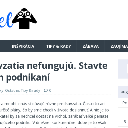
E
INŠPIRÁCIA
TIPY & RADY
ZÁBAVA
ZAUJÍMA
zatia nefungujú. Stavte
m podnikaní
ky
,
Ostatné
,
Tipy & rady
0
aug
Po
a mnohí z nás si dávajú rôzne predsavzatia. Často to ani
rčité plány, čo by sme chceli v živote dosiahnuť. A nie je to
ikateľ by sa nechcel dostať na vrchol, zarábať veľké peniaze
3
ngujúceho podniku. V dnešnej konkurenčnej dobe je to však