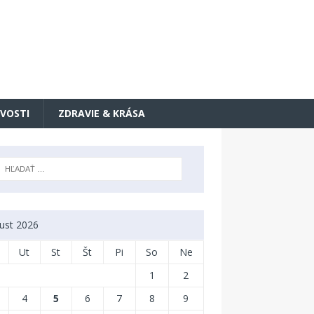
VOSTI
ZDRAVIE & KRÁSA
ust 2026
Ut
St
Št
Pi
So
Ne
1
2
4
5
6
7
8
9