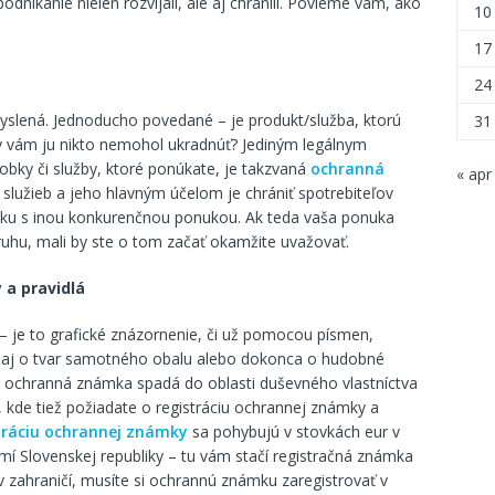
podnikanie nielen rozvíjali, ale aj chránili. Povieme vám, ako
10
17
24
yslená. Jednoducho povedané – je produkt/služba, ktorú
31
by vám ju nikto nemohol ukradnúť? Jediným legálnym
obky či služby, ktoré ponúkate, je takzvaná
ochranná
« apr
 služieb a jeho hlavným účelom je chrániť spotrebiteľov
bku s inou konkurenčnou ponukou. Ak teda vaša ponuka
uhu, mali by ste o tom začať okamžite uvažovať.
 a pravidlá
e to grafické znázornenie, či už pomocou písmen,
ť aj o tvar samotného obalu alebo dokonca o hudobné
že ochranná známka spadá do oblasti duševného vlastníctva
, kde tiež požiadate o registráciu ochrannej známky a
tráciu ochrannej známky
sa pohybujú v stovkách eur v
emí Slovenskej republiky – tu vám stačí registračná známka
v zahraničí, musíte si ochrannú známku zaregistrovať v