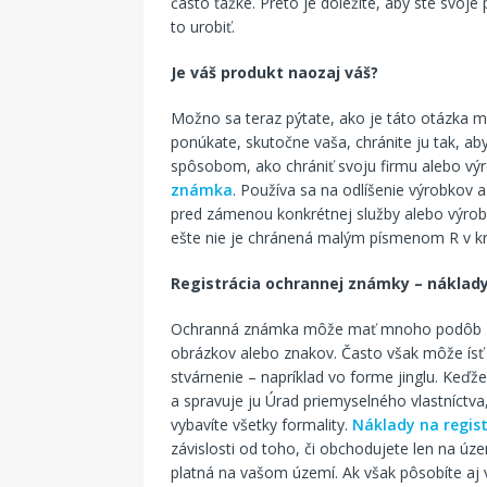
často ťažké. Preto je dôležité, aby ste svoje 
to urobiť.
Je váš produkt naozaj váš?
Možno sa teraz pýtate, ako je táto otázka m
ponúkate, skutočne vaša, chránite ju tak, a
spôsobom, ako chrániť svoju firmu alebo výr
známka
. Používa sa na odlíšenie výrobkov a
pred zámenou konkrétnej služby alebo výro
ešte nie je chránená malým písmenom R v kr
Registrácia ochrannej známky – náklady
Ochranná známka môže mať mnoho podôb – j
obrázkov alebo znakov. Často však môže ís
stvárnenie – napríklad vo forme jinglu. Keď
a spravuje ju Úrad priemyselného vlastníctva
vybavíte všetky formality.
Náklady na regis
závislosti od toho, či obchodujete len na úz
platná na vašom území. Ak však pôsobíte aj 