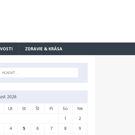
VOSTI
ZDRAVIE & KRÁSA
ust 2026
Ut
St
Št
Pi
So
Ne
1
2
4
5
6
7
8
9