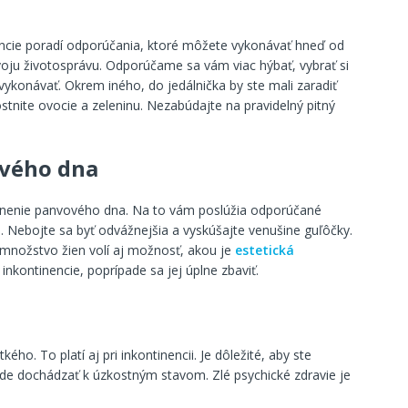
encie poradí odporúčania, ktoré môžete vykonávať hneď od
voju životosprávu. Odporúčame sa vám viac hýbať, vybrať si
 vykonávať. Okrem iného, do jedálnička by ste mali zaradiť
tnite ovocie a zeleninu. Nezabúdajte na pravidelný pitný
ového dna
silnenie panvového dna. Na to vám poslúžia odporúčané
. Nebojte sa byť odvážnejšia a vyskúšajte venušine guľôčky.
 množstvo žien volí aj možnosť, akou je
estetická
inkontinencie, poprípade sa jej úplne zbaviť.
ho. To platí aj pri inkontinencii. Je dôležité, aby ste
ude dochádzať k úzkostným stavom. Zlé psychické zdravie je