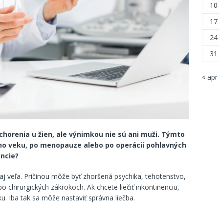
10
17
24
31
« apr
chorenia u žien, ale výnimkou nie sú ani muži. Týmto
ho veku, po menopauze alebo po operácii pohlavných
encie?
aj veľa. Príčinou môže byť zhoršená psychika, tehotenstvo,
po chirurgických zákrokoch. Ak chcete liečiť inkontinenciu,
niku. Iba tak sa môže nastaviť správna liečba.