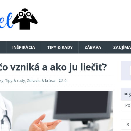
E
INŠPIRÁCIA
TIPY & RADY
ZÁBAVA
ZAUJÍMA
o vzniká a ako ju liečiť?
ky
,
Tipy & rady
,
Zdravie & krása
0
aug
Po
3