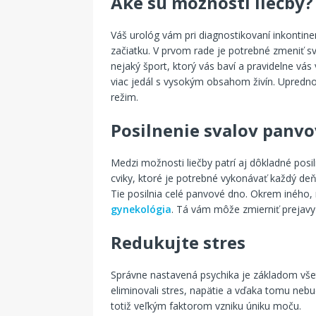
Aké sú možnosti liečby?
Váš urológ vám pri diagnostikovaní inkontin
začiatku. V prvom rade je potrebné zmeniť s
nejaký šport, ktorý vás baví a pravidelne vás
viac jedál s vysokým obsahom živín. Uprednos
režim.
Posilnenie svalov panv
Medzi možnosti liečby patrí aj dôkladné po
cviky, ktoré je potrebné vykonávať každý deň
Tie posilnia celé panvové dno. Okrem iného,
gynekológia
. Tá vám môže zmierniť prejavy 
Redukujte stres
Správne nastavená psychika je základom všetké
eliminovali stres, napätie a vďaka tomu neb
totiž veľkým faktorom vzniku úniku moču.