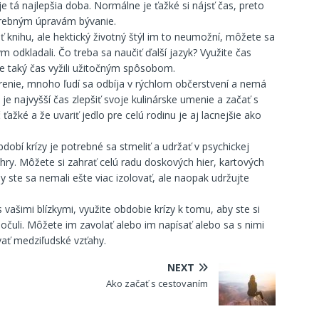
e tá najlepšia doba. Normálne je ťažké si nájsť čas, preto
otrebným úpravám bývanie.
tať knihu, ale hektický životný štýl im to neumožní, môžete sa
tým odkladali. Čo treba sa naučiť ďalší jazyk? Využite čas
ste taký čas vyžili užitočným spôsobom.
renie, mnoho ľudí sa odbíja v rýchlom občerstvení a nemá
 je najvyšší čas zlepšiť svoje kulinárske umenie a začať s
 ťažké a že uvariť jedlo pre celú rodinu je aj lacnejšie ako
bdobí krízy je potrebné sa stmeliť a udržať v psychickej
y. Môžete si zahrať celú radu doskových hier, kartových
y ste sa nemali ešte viac izolovať, ale naopak udržujte
 vašimi blízkymi, využite obdobie krízy k tomu, aby ste si
epočuli. Môžete im zavolať alebo im napísať alebo sa s nimi
vať medziľudské vzťahy.
NEXT
Ako začať s cestovaním