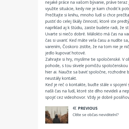
nejaké práce na vašom bývanie, práve teraz j
využite situácie, kedy nie je kam chodiť k p
Prečítajte si knihu, mnoho ľudí si chce prečí
pustiť do celej škály činností, ktoré ste pred
napríklad aj k štúdiu, zaiste budete radi, že 
Uvarte si niečo dobré. Málokto má čas na va
čas si uvariť. Keď máte veľa času a nudíte sa,
varením, Čoskoro zistíte, že na tom nie je nič
jedlo kupovať hotové.
Zahrajte si hry, myslíme tie spoločenské. V o
pohode, s tou skvele pomôžu spoločenskou hr
hier ai. Naučte sa baviť spoločne, rozhodne b
neustály kontakt.
Keď je reč o kontakte, buďte stále v spojení s
našli čas na ľudí, ktoré ste dlho nevideli a n
spojiť cez videohovor. Vždy je dobré posilňo
PREVIOUS
Cítíte se občas neviditelní?