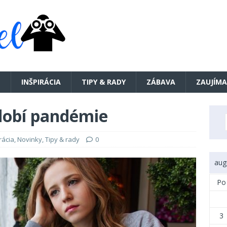
E
INŠPIRÁCIA
TIPY & RADY
ZÁBAVA
ZAUJÍMA
bdobí pandémie
rácia
,
Novinky
,
Tipy & rady
0
aug
Po
3