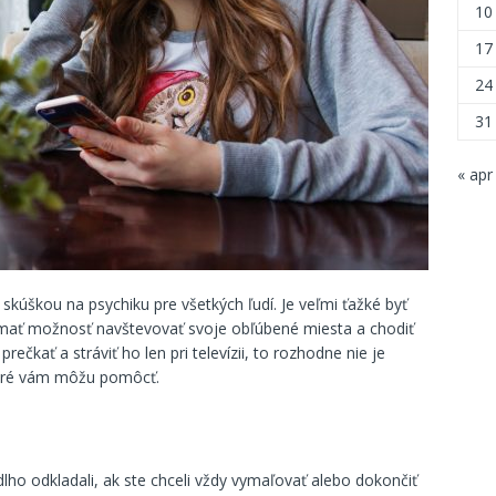
10
17
24
31
« apr
kúškou na psychiku pre všetkých ľudí. Je veľmi ťažké byť
nemať možnosť navštevovať svoje obľúbené miesta a chodiť
rečkať a stráviť ho len pri televízii, to rozhodne nie je
toré vám môžu pomôcť.
dlho odkladali, ak ste chceli vždy vymaľovať alebo dokončiť