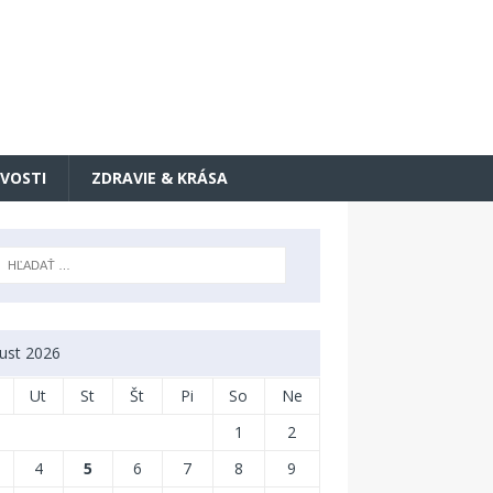
VOSTI
ZDRAVIE & KRÁSA
ust 2026
Ut
St
Št
Pi
So
Ne
1
2
4
5
6
7
8
9