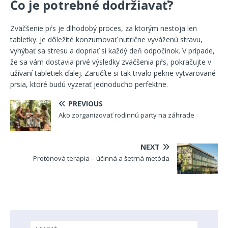
Čo je potrebné dodržiavať?
Zväčšenie pŕs je dlhodobý proces, za ktorým nestoja len
tabletky. Je dôležité konzumovať nutrične vyváženú stravu,
vyhýbať sa stresu a dopriať si každý deň odpočinok. V prípade,
že sa vám dostavia prvé výsledky zväčšenia pŕs, pokračujte v
užívaní tabletiek ďalej. Zaručíte si tak trvalo pekne vytvarované
prsia, ktoré budú vyzerať jednoducho perfektne.
PREVIOUS
Ako zorganizovať rodinnú party na záhrade
NEXT
Protónová terapia – účinná a šetrná metóda