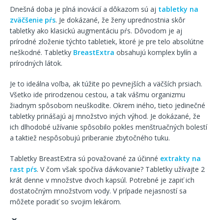
Dnešná doba je plná inovácií a dôkazom sú aj
tabletky na
zväčšenie pŕs
. Je dokázané, že ženy uprednostnia skôr
tabletky ako klasickú augmentáciu pŕs. Dôvodom je aj
prírodné zloženie týchto tabletiek, ktoré je pre telo absolútne
neškodné. Tabletky
BreastExtra
obsahujú komplex bylín a
prírodných látok.
Je to ideálna voľba, ak túžite po pevnejších a väčších prsiach.
Všetko ide prirodzenou cestou, a tak vášmu organizmu
žiadnym spôsobom neuškodíte. Okrem iného, tieto jedinečné
tabletky prinášajú aj množstvo iných výhod. Je dokázané, že
ich dlhodobé užívanie spôsobilo pokles menštruačných bolestí
a taktiež nespôsobujú priberanie zbytočného tuku.
Tabletky BreastExtra sú považované za účinné
extrakty na
rast pŕs
. V čom však spočíva dávkovanie? Tabletky užívajte 2
krát denne v množstve dvoch kapsúl. Potrebné je zapiť ich
dostatočným množstvom vody. V prípade nejasností sa
môžete poradiť so svojim lekárom.