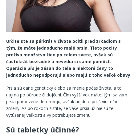
Určite ste sa párkrát v živote ocitli pred zrkadlom s
tým, že máte jednoducho malé prsia. Tieto pocity
prežíva množstvo žien po celom svete, avšak sú
častokrát bezradné a nevedia si samé pomôcť.
Operácia pŕs je zásah do tela a niektoré ženy to
jednoducho nepodporujú alebo majú z toho veľké obavy.
Prsia sú dané geneticky alebo sa menia počas života, a to
najmä po pôrode či dojčení. Čím vyšší vek máte, tým sa vám
prsia prirodzene deformujú, avšak nejde o príliš viditeľné
zmeny. Až po rokoch zistíte, že vaše prsia už nie sú tej
vytúženej veľkosti a vy potrebujete zmenu.
Sú tabletky účinné?