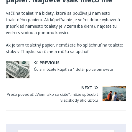
Väčšina toaliet má bidety, ktoré sa používajú namiesto
toaletného papiera. Ak kúpeľňa nie je veľmi dobre vybavená
(napríklad namiesto toalety je v zemi iba diera), nájdete tu
vedro s vodou a ponornú kanvicu.
Ak je tam toaletný papier, nemôžete ho spláchnuť na toalete:
stoky v Thajsku sú rôzne a môžu sa upchať.
PREVIOUS
Čo si môžete kúpiť za 1 dolár po celom svete
NEXT
Prečo povedať: „Viem, ako sa cítite“, môže spôsobiť
viac škody ako úžitku