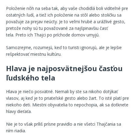
Položenie nôh na seba tak, aby vaše chodidlá boli viditeľné pre
ostatných ľudí, a tiež ich položenie na stôl alebo stoličku sa
považuje za prejav neúcty. Je to veľmi hrubé a urážlivé gesto,
pretože nohy sú tu považované za najšpinavšiu časť
tela. Preto ich Thajci po príchode domov umyjú.
Samozrejme, rozumejú, keď to turisti ignorujú, ale je lepšie
rešpektovať miestnu kultúru.
Hlava je najposvätnejšou časťou
ľudského tela
Hlava je niečo posvätné. Nemali by ste sa nikoho dotýkať
vlasov, aj keď je to priateľské gesto alebo žart. To isté platí pre
niekoho deti. Miestni obyvatelia to nepochopia, ak sa dotknete
hlavy dieťaťa.
Nie je to však príliš prísne pravidlo a nie všetci Thajčania sa
ním riadia.