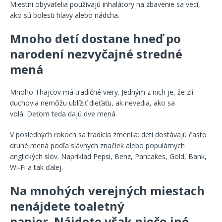
Miestni obyvatelia používajú inhalátory na zbavenie sa vecí,
ako sú bolesti hlavy alebo nádcha.
Mnoho detí dostane hneď po
narodení nezvyčajné stredné
mená
Mnoho Thajcov má tradičné viery. Jedným z nich je, že zlí
duchovia nemôžu ublížiť dieťaťu, ak nevedia, ako sa
volá. Deťom teda dajú dve mená.
V posledných rokoch sa tradícia zmenila: deti dostávajú často
druhé mená podľa slávnych značiek alebo populárnych
anglických slov. Napríklad Pepsi, Benz, Pancakes, Gold, Bank,
Wi-Fi a tak ďalej.
Na mnohých verejných miestach
nenájdete toaletný
papier. Nájdete však niečo iné