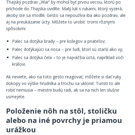
Thajský pozdrav „Wai“ by mohol byť prvou vecou, ktorú po
príchode do Thajska uvidíte. Malý luk s rukami, ktorý vyzerá,
akoby ste sa modlili. Gesto sa nepoužíva iba ako pozdrav, ale
aj na preukázanie úcty. Môžete to urobiť tromi rôznymi
spôsobmi:
Palec sa dotýka brady – pre kolegov a priateľov;
Palec dotýkajúci sa nosa – pre ľudí, ktorí sú starší ako vy;
Palec sa dotýka čela – to je najväčšia úcta, napríklad voči
kráľovi.
Ak neviete, ako na toto gesto reagovať, môžete si dať ruky
dokopy vo výške hrudníka a trochu sa ukloniť. Turisti to ale
robiť nemusia – miestni budú radi, ak sa na nich len slušne
usmejete.
Položenie nôh na stôl, stoličku
alebo na iné povrchy je priamou
urážkou