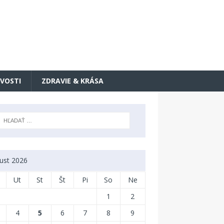
VOSTI
ZDRAVIE & KRÁSA
ust 2026
Ut
St
Št
Pi
So
Ne
1
2
4
5
6
7
8
9