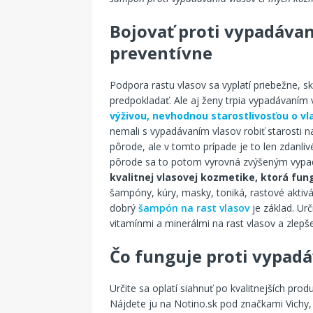
Bojovať proti vypadávan
preventívne
Podpora rastu vlasov sa vyplatí priebežne, s
predpokladať. Ale aj ženy trpia vypadávaním 
výživou, nevhodnou starostlivosťou o vl
nemali s vypadávaním vlasov robiť starosti na
pôrode, ale v tomto prípade je to len zdanliv
pôrode sa to potom vyrovná zvýšeným vypad
kvalitnej vlasovej kozmetike, ktorá fun
šampóny, kúry, masky, toniká, rastové aktivát
dobrý
šampón na rast vlasov
je základ. Ur
vitamínmi a minerálmi na rast vlasov a zlepšen
Čo funguje proti vypadá
Určite sa oplatí siahnuť po kvalitnejších pro
Nájdete ju na Notino.sk pod značkami Vichy, 