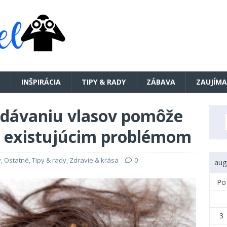
E
INŠPIRÁCIA
TIPY & RADY
ZÁBAVA
ZAUJÍMA
adávaniu vlasov pomôže
už existujúcim problémom
y
,
Ostatné
,
Tipy & rady
,
Zdravie & krása
0
aug
Po
3