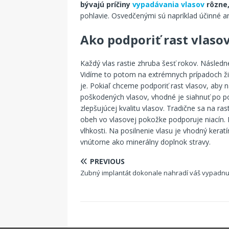
bývajú príčiny
vypadávania vlasov
rôzne
pohlavie. Osvedčenými sú napríklad účinné 
Ako podporiť rast vlaso
Každý vlas rastie zhruba šesť rokov. Následn
Vidíme to potom na extrémnych prípadoch žien
je. Pokiaľ chceme podporiť rast vlasov, aby ná
poškodených vlasov, vhodné je siahnuť po p
zlepšujúcej kvalitu vlasov. Tradične sa na ras
obeh vo vlasovej pokožke podporuje niacín. 
vlhkosti. Na posilnenie vlasu je vhodný keratín
vnútorne ako minerálny doplnok stravy.
PREVIOUS
Zubný implantát dokonale nahradí váš vypadnu