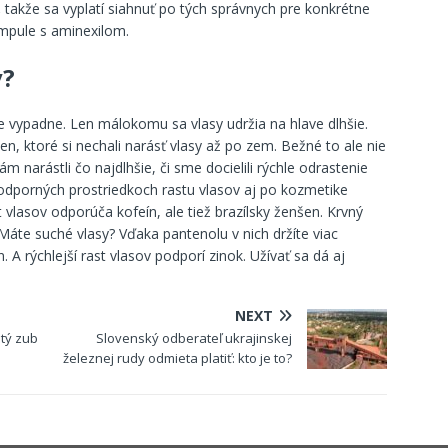
,
takže sa vyplatí siahnuť po tých správnych pre konkrétne
ampule s aminexilom.
v?
e vypadne. Len málokomu sa vlasy udržia na hlave dlhšie.
, ktoré si nechali narásť vlasy až po zem. Bežné to ale nie
m narástli čo najdlhšie, či sme docielili rýchle odrastenie
odporných prostriedkoch rastu vlasov aj po kozmetike
t vlasov odporúča kofeín, ale tiež brazílsky ženšen. Krvný
Máte suché vlasy? Vďaka pantenolu v nich držíte viac
. A rýchlejší rast vlasov podporí zinok. Užívať sa dá aj
NEXT
tý zub
Slovenský odberateľ ukrajinskej
železnej rudy odmieta platiť: kto je to?