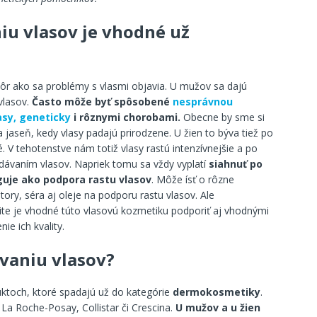
iu vlasov je vhodné už
kôr ako sa problémy s vlasmi objavia. U mužov sa dajú
vlasov.
Často môže byť spôsobené
nesprávnou
asy, geneticky
i rôznymi chorobami.
Obecne by sme si
 jaseň, kedy vlasy padajú prirodzene. U žien to býva tiež po
é. V tehotenstve nám totiž vlasy rastú intenzívnejšie a po
ávaním vlasov. Napriek tomu sa vždy vyplatí
siahnuť po
guje ako podpora rastu vlasov
. Môže ísť o rôzne
ory, séra aj oleje na podporu rastu vlasov. Ale
čite je vhodné túto vlasovú kozmetiku podporiť aj vhodnými
ie ich kvality.
vaniu vlasov?
duktoch, ktoré spadajú už do kategórie
dermokosmetiky
.
La Roche-Posay, Collistar či Crescina.
U mužov a u žien