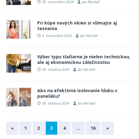
30. novembra 2024
Jan Neckář
Pri kúpe nových okien si všímajte aj
tesnenia
2. novembra 2024
Jan Neckář
Výber typu tlačiarne je nielen technickou,
ale aj ekonomickou záležitosťou
30. októbra 2024
Jan Neckář
Ako na efektívne izolovanie hluku v
paneláku?
30. októbra 2024
Jan Neckář
«
1
2
3
4
…
16
»