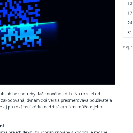
10
17
24
31
« apr
bsah bez potreby tlače nového kódu. Na rozdiel od
e zakódovaná, dynamická verzia presmerováva používateľa
e aj po rozšírení kódu medzi zákazníkmi môžete jeho
ní
jmä pre ich flexibilitu. Obsah spojený s kódom je možné