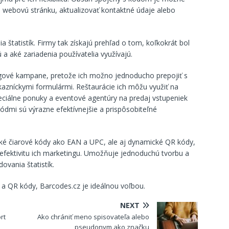
ú webovú stránku, aktualizovať kontaktné údaje alebo
štatistík. Firmy tak získajú prehľad o tom, koľkokrát bol
a aké zariadenia používatelia využívajú.
gové kampane, pretože ich možno jednoducho prepojiť s
azníckymi formulármi. Reštaurácie ich môžu využiť na
ciálne ponuky a eventové agentúry na predaj vstupeniek
kódmi sú výrazne efektívnejšie a prispôsobiteľné
cké čiarové kódy ako EAN a UPC, ale aj dynamické QR kódy,
 efektivitu ich marketingu. Umožňuje jednoduchú tvorbu a
ovania štatistík.
 a QR kódy, Barcodes.cz je ideálnou voľbou.
NEXT
rt
Ako chrániť meno spisovateľa alebo
pseudonym ako značku