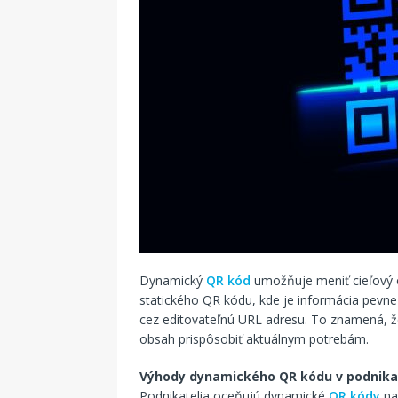
Dynamický
QR kód
umožňuje meniť cieľový o
statického QR kódu, kde je informácia pevn
cez editovateľnú URL adresu. To znamená, ž
obsah prispôsobiť aktuálnym potrebám.
Výhody dynamického QR kódu v podnika
Podnikatelia oceňujú dynamické
QR kódy
na