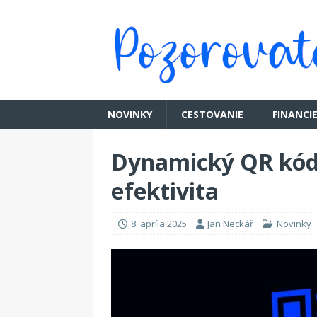
NOVINKY
CESTOVANIE
FINANCI
Dynamický QR kód v
efektivita
8. apríla 2025
Jan Neckář
Novinky