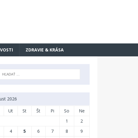
VOSTI
ZDRAVIE & KRÁSA
ust 2026
Ut
St
Št
Pi
So
Ne
1
2
4
5
6
7
8
9