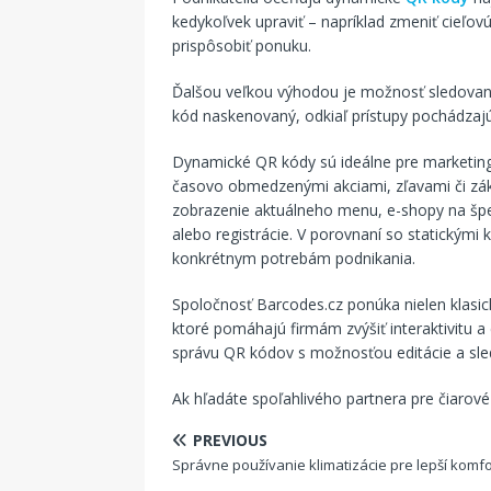
kedykoľvek upraviť – napríklad zmeniť cieľov
prispôsobiť ponuku.
Ďalšou veľkou výhodou je možnosť sledovania 
kód naskenovaný, odkiaľ prístupy pochádzajú 
Dynamické QR kódy sú ideálne pre marketin
časovo obmedzenými akciami, zľavami či zák
zobrazenie aktuálneho menu, e-shopy na špe
alebo registrácie. V porovnaní so statickými 
konkrétnym potrebám podnikania.
Spoločnosť Barcodes.cz ponúka nielen klasi
ktoré pomáhajú firmám zvýšiť interaktivitu a
správu QR kódov s možnosťou editácie a sled
Ak hľadáte spoľahlivého partnera pre čiarové
PREVIOUS
Správne používanie klimatizácie pre lepší komfo