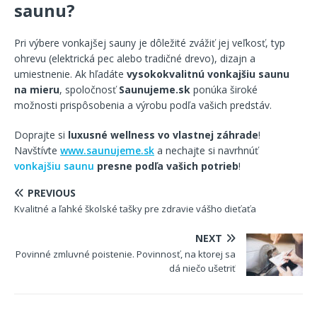
saunu?
Pri výbere vonkajšej sauny je dôležité zvážiť jej veľkosť, typ
ohrevu (elektrická pec alebo tradičné drevo), dizajn a
umiestnenie. Ak hľadáte
vysokokvalitnú vonkajšiu saunu
na mieru
, spoločnosť
Saunujeme.sk
ponúka široké
možnosti prispôsobenia a výrobu podľa vašich predstáv.
Doprajte si
luxusné wellness vo vlastnej záhrade
!
Navštívte
www.saunujeme.sk
a nechajte si navrhnúť
vonkajšiu saunu
presne podľa vašich potrieb
!
PREVIOUS
Kvalitné a ľahké školské tašky pre zdravie vášho dieťaťa
NEXT
Povinné zmluvné poistenie. Povinnosť, na ktorej sa
dá niečo ušetriť