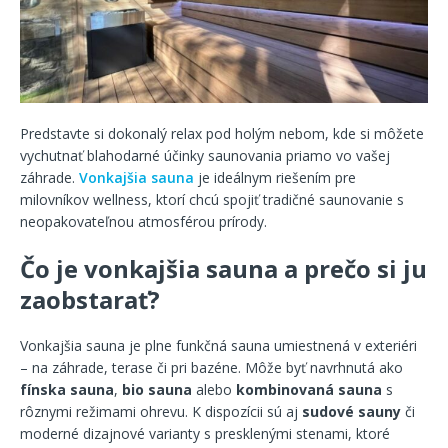
Predstavte si dokonalý relax pod holým nebom, kde si môžete
vychutnať blahodarné účinky saunovania priamo vo vašej
záhrade.
Vonkajšia sauna
je ideálnym riešením pre
milovníkov wellness, ktorí chcú spojiť tradičné saunovanie s
neopakovateľnou atmosférou prírody.
Čo je vonkajšia sauna a prečo si ju
zaobstarať?
Vonkajšia sauna je plne funkčná sauna umiestnená v exteriéri
– na záhrade, terase či pri bazéne. Môže byť navrhnutá ako
fínska sauna
,
bio sauna
alebo
kombinovaná sauna
s
rôznymi režimami ohrevu. K dispozícii sú aj
sudové sauny
či
moderné dizajnové varianty s presklenými stenami, ktoré