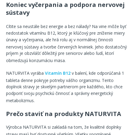
Koniec vyčerpania a podpora nervovej
sústavy
Cítite sa neustále bez energie a bez nálady
? Na vine môže byť
nedostatok vitamínu B12, ktorý je kľúčový pre zníženie miery
únavy a vyčerpania, ale hrá rolu aj v normálnej činnosti
nervovej sústavy a tvorbe červených krviniek
. Jeho dostatočný
príjem je obzvlášť dôležitý pre seniorov alebo ľudí, ktorí
obmedzujú konzumáciu mäsa
.
NATURVITA vyrába
Vitamín B12
v balení, kde odporúčaná 1
tableta denne pokryje potreby vášho organizmu
. Tento
doplnok stravy je skvelým partnerom pre každého, kto chce
podporiť svoju psychickú činnosť a správny energetický
metabolizmus
.
Prečo staviť na produkty NATURVITA
Výrobca NATURVITA si zakladá na tom, že kvalitné doplnky
stravy majú byť dostupné všetkým
. Všetky spomínané