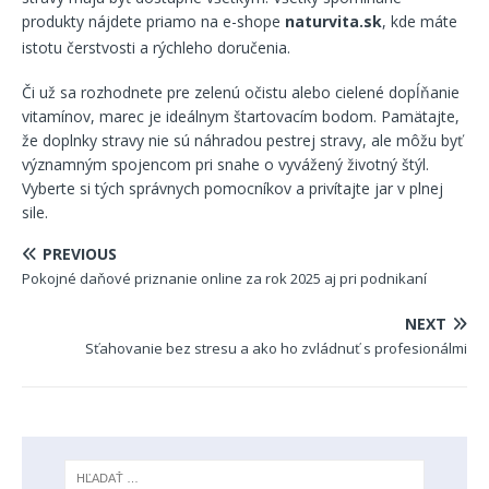
produkty nájdete priamo na e-shope
naturvita.sk
, kde máte
istotu čerstvosti a rýchleho doručenia
.
Či už sa rozhodnete pre zelenú očistu alebo cielené dopĺňanie
vitamínov, marec je ideálnym štartovacím bodom. Pamätajte,
že doplnky stravy nie sú náhradou pestrej stravy, ale môžu byť
významným spojencom pri snahe o vyvážený životný štýl.
Vyberte si tých správnych pomocníkov a privítajte jar v plnej
sile.
PREVIOUS
Pokojné daňové priznanie online za rok 2025 aj pri podnikaní
NEXT
Sťahovanie bez stresu a ako ho zvládnuť s profesionálmi