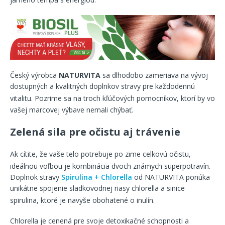
Český výrobca
NATURVITA
sa dlhodobo zameriava na vývoj
dostupných a kvalitných doplnkov stravy pre každodennú
vitalitu
. Pozrime sa na troch kľúčových pomocníkov, ktorí by vo
vašej marcovej výbave nemali chýbať
.
Zelená sila pre očistu aj trávenie
Ak cítite, že vaše telo potrebuje po zime celkovú očistu,
ideálnou voľbou je kombinácia dvoch známych superpotravín
.
Doplnok stravy
Spirulina + Chlorella
od NATURVITA ponúka
unikátne spojenie sladkovodnej riasy chlorella a sinice
spirulina, ktoré je navyše obohatené o inulín
.
Chlorella je cenená pre svoje detoxikačné schopnosti a