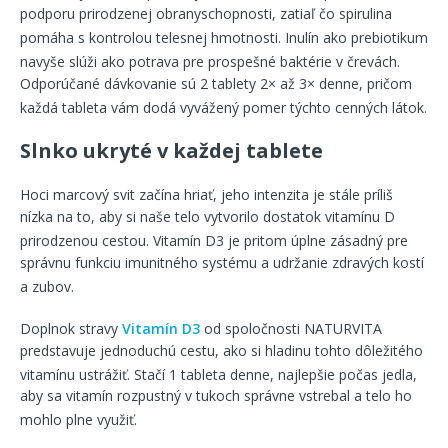
podporu prirodzenej obranyschopnosti, zatiaľ čo spirulina
pomáha s kontrolou telesnej hmotnosti
. Inulín ako prebiotikum
navyše slúži ako potrava pre prospešné baktérie v črevách
.
Odporúčané dávkovanie sú 2 tablety 2× až 3× denne, pričom
každá tableta vám dodá vyvážený pomer týchto cenných látok
.
Slnko ukryté v každej tablete
Hoci marcový svit začína hriať, jeho intenzita je stále príliš
nízka na to, aby si naše telo vytvorilo dostatok vitamínu D
prirodzenou cestou
. Vitamín D3 je pritom úplne zásadný pre
správnu funkciu imunitného systému a udržanie zdravých kostí
a zubov
.
Doplnok stravy
Vitamín D3
od spoločnosti NATURVITA
predstavuje jednoduchú cestu, ako si hladinu tohto dôležitého
vitamínu ustrážiť
. Stačí 1 tableta denne, najlepšie počas jedla,
aby sa vitamín rozpustný v tukoch správne vstrebal a telo ho
mohlo plne využiť
.