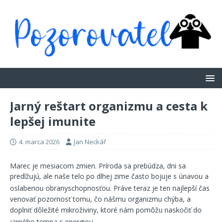
Jarný reštart organizmu a cesta k
lepšej imunite
4. marca 2026
Jan Neckář
Marec je mesiacom zmien
. Príroda sa prebúdza, dni sa
predlžujú, ale naše telo po dlhej zime často bojuje s únavou a
oslabenou obranyschopnosťou
. Práve teraz je ten najlepší čas
venovať pozornosť tomu, čo nášmu organizmu chýba, a
doplniť dôležité mikroživiny, ktoré nám pomôžu naskočiť do
jarného tempa s energiou
.