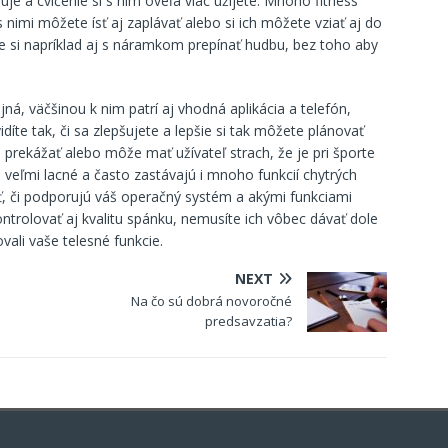
e a cvičenie si s ním oveľa viac užijete. Mnoho fitness
 nimi môžete ísť aj zaplávať alebo si ich môžete vziať aj do
e si napríklad aj s náramkom prepínať hudbu, bez toho aby
ná, väčšinou k nim patrí aj vhodná aplikácia a telefón,
íte tak, či sa zlepšujete a lepšie si tak môžete plánovať
prekážať alebo môže mať užívateľ strach, že je pri športe
veľmi lacné a často zastávajú i mnoho funkcií chytrých
eť, či podporujú váš operačný systém a akými funkciami
rolovať aj kvalitu spánku, nemusíte ich vôbec dávať dole
vali vaše telesné funkcie.
NEXT
Na čo sú dobrá novoročné
predsavzatia?