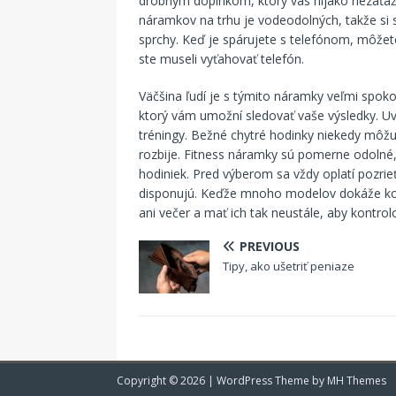
drobným doplnkom, ktorý vás nijako nezaťažuj
náramkov na trhu je vodeodolných, takže si s
sprchy. Keď je spárujete s telefónom, môžet
ste museli vyťahovať telefón.
Väčšina ľudí je s týmito náramky veľmi spokoj
ktorý vám umožní sledovať vaše výsledky. Uvid
tréningy. Bežné chytré hodinky niekedy môžu 
rozbije. Fitness náramky sú pomerne odolné, 
hodiniek. Pred výberom sa vždy oplatí pozri
disponujú. Keďže mnoho modelov dokáže kont
ani večer a mať ich tak neustále, aby kontrolo
PREVIOUS
Tipy, ako ušetriť peniaze
Copyright © 2026 | WordPress Theme by
MH Themes