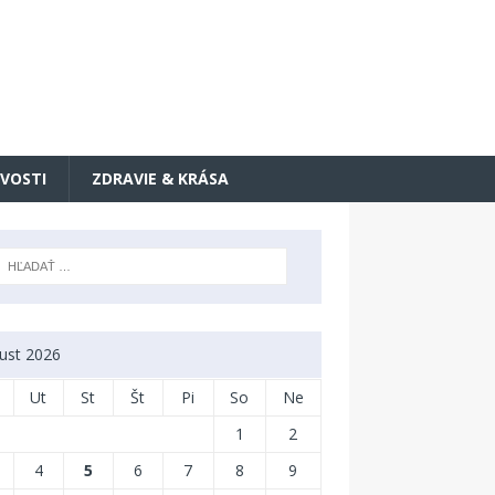
VOSTI
ZDRAVIE & KRÁSA
ust 2026
Ut
St
Št
Pi
So
Ne
1
2
4
5
6
7
8
9