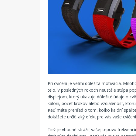
Pri cvičení je veľmi dôležitá motivácia. Mnoho 
telo. V posledných rokoch neustále stúpa po
displejom, ktorý ukazuje dôležité údaje o 
kalórií, počet krokov alebo vzdialenosť, ktorú
Keď máte prehľad o tom, koľko kalórií spálite
dokážete určiť, aký efekt pre vás vaše cvičen
Tiež je vhodné strážiť vašej tepovú frekvenciu