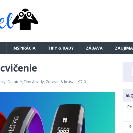
E
INŠPIRÁCIA
TIPY & RADY
ZÁBAVA
ZAUJÍMA
cvičenie
nky
,
Ostatné
,
Tipy & rady
,
Zdravie & krása
0
aug
Po
3