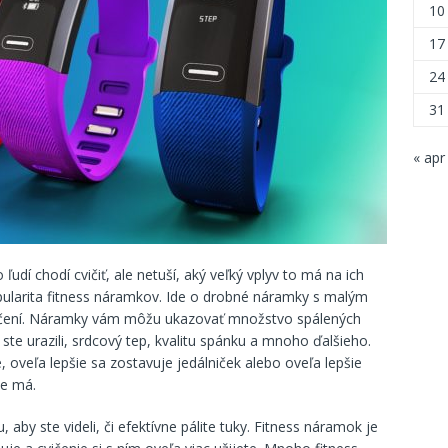
10
17
24
31
« apr
ľudí chodí cvičiť, ale netuší, aký veľký vplyv to má na ich
pularita fitness náramkov. Ide o drobné náramky s malým
cvičení. Náramky vám môžu ukazovať množstvo spálených
 ste urazili, srdcový tep, kvalitu spánku a mnoho ďalšieho.
, oveľa lepšie sa zostavuje jedálniček alebo oveľa lepšie
ie má.
, aby ste videli, či efektívne pálite tuky. Fitness náramok je