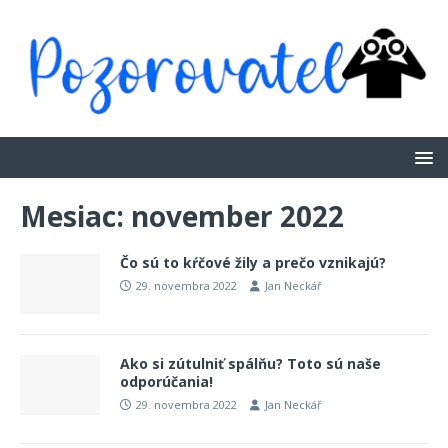
Mesiac:
november 2022
Čo sú to kŕčové žily a prečo vznikajú?
29. novembra 2022
Jan Neckář
Ako si zútulniť spálňu? Toto sú naše
odporúčania!
29. novembra 2022
Jan Neckář