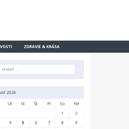
VOSTI
ZDRAVIE & KRÁSA
ust 2026
Ut
St
Št
Pi
So
Ne
1
2
4
5
6
7
8
9