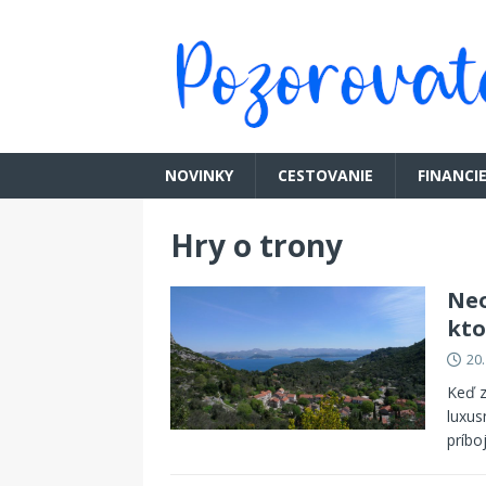
NOVINKY
CESTOVANIE
FINANCI
Hry o trony
Neo
kto
20
Keď z
luxu
príbo