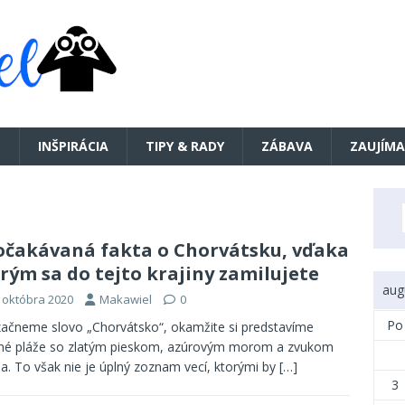
E
INŠPIRÁCIA
TIPY & RADY
ZÁBAVA
ZAUJÍMA
čakávaná fakta o Chorvátsku, vďaka
rým sa do tejto krajiny zamilujete
aug
. októbra 2020
Makawiel
0
Po
ačneme slovo „Chorvátsko“, okamžite si predstavíme
sné pláže so zlatým pieskom, azúrovým morom a zvukom
ja. To však nie je úplný zoznam vecí, ktorými by
[…]
3