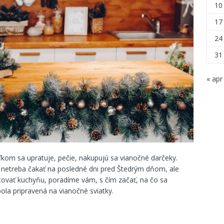
10
17
24
31
« apr
ľkom sa upratuje, pečie, nakupujú sa vianočné darčeky.
o netreba čakať na posledné dni pred Štedrým dňom, ale
tovať kuchyňu, poradíme vám, s čím začať, na čo sa
ola pripravená na vianočné sviatky.