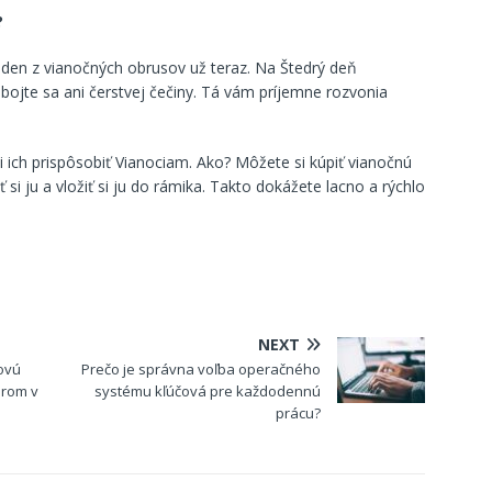
?
jeden z vianočných obrusov už teraz. Na Štedrý deň
nebojte sa ani čerstvej čečiny. Tá vám príjemne rozvonia
 ich prispôsobiť Vianociam. Ako? Môžete si kúpiť vianočnú
ť si ju a vložiť si ju do rámika. Takto dokážete lacno a rýchlo
NEXT
ovú
Prečo je správna voľba operačného
arom v
systému kľúčová pre každodennú
prácu?