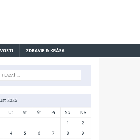
VOSTI
ZDRAVIE & KRÁSA
ust 2026
Ut
St
Št
Pi
So
Ne
1
2
4
5
6
7
8
9