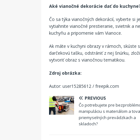
Aké vianočné dekorácie dať do kuchyne
Čo sa týka vianočných dekorácií, vyberte si 
vytiahnite vianočné prestieranie, svietnik a 
kuchyňu a pripomenie vám Vianoce.
Ak máte v kuchyni obrazy v rámoch, skúste si
darčekovú tašku, odstrániť z nej šnúrku, zloži
vytvoriť obraz s vianočnou tematikou.
Zdroj obrázka:
Autor: user15285612 / freepik.com
PREVIOUS
Čo potrebujete pre bezproblém
manipuláciu s materiálom a tov
priemyselných prevádzkach a
skladoch?