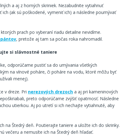
ných a aj z horných skriniek. Nezabudnite vytiahnuť
ť ich (ak sú poškodené, vymeniť ich) a následne poumývať
ktorých prach po vyberaní riadu detailne nevidíme.
 pántov
, pretože aj tam sa počas roka nahromadil.
jte si slávnostné taniere
inke, odporúčame pustiť sa do umývania všetkých
kým na vínové poháre, či poháre na vodu, ktoré môžu byť
užívali menej).
e v dreze. Pri
nerezových drezoch
a aj pri kameninových
 nepoškriabali, preto odporúčame zvýšiť opatrnosť. Následne
uchou utierkou. Aj po utretí si ich nechajte vytiahnuté, aby
ch na Štedrý deň. Poutierajte taniere a uložte ich do skrinky.
nú večeru a nemusíte ich na Štedrý deň hľadať.