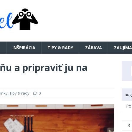
E
INŠPIRÁCIA
TIPY & RADY
ZÁBAVA
ZAUJÍMA
u a pripraviť ju na
inky
,
Tipy & rady
0
aug
Po
3