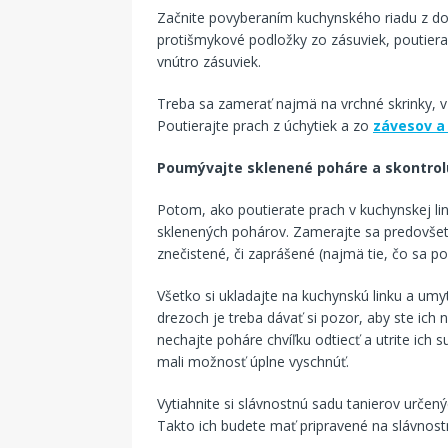
Začnite povyberaním kuchynského riadu z dol
protišmykové podložky zo zásuviek, poutiera
vnútro zásuviek.
Treba sa zamerať najmä na vrchné skrinky, v 
Poutierajte prach z úchytiek a zo
závesov a
Poumývajte sklenené poháre a skontrolu
Potom, ako poutierate prach v kuchynskej l
sklenených pohárov. Zamerajte sa predovšet
znečistené, či zaprášené (najmä tie, čo sa po
Všetko si ukladajte na kuchynskú linku a umyt
drezoch je treba dávať si pozor, aby ste ich
nechajte poháre chvíľku odtiecť a utrite ich s
mali možnosť úplne vyschnúť.
Vytiahnite si slávnostnú sadu tanierov určený
Takto ich budete mať pripravené na slávnost