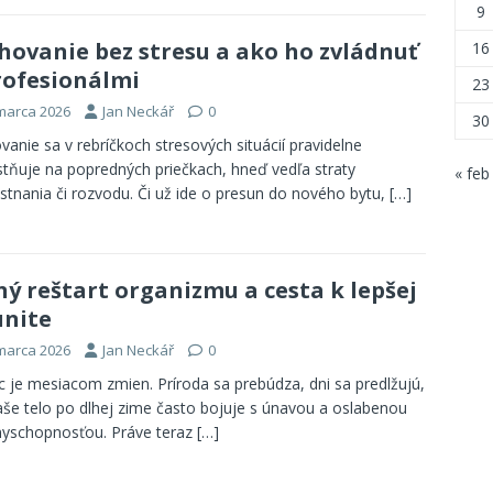
9
hovanie bez stresu a ako ho zvládnuť
16
rofesionálmi
23
 marca 2026
Jan Neckář
0
30
vanie sa v rebríčkoch stresových situácií pravidelne
tňuje na popredných priečkach, hneď vedľa straty
« feb
tnania či rozvodu. Či už ide o presun do nového bytu,
[…]
ný reštart organizmu a cesta k lepšej
nite
 marca 2026
Jan Neckář
0
 je mesiacom zmien. Príroda sa prebúdza, dni sa predlžujú,
aše telo po dlhej zime často bojuje s únavou a oslabenou
yschopnosťou. Práve teraz
[…]