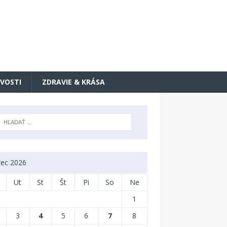
VOSTI
ZDRAVIE & KRÁSA
ec 2026
Ut
St
Št
Pi
So
Ne
1
3
4
5
6
7
8