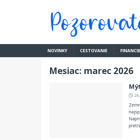
NOVINKY
CESTOVANIE
FINANCI
Mesiac:
marec 2026
Mýt
26
Zemné
najsp
Napri
pretr