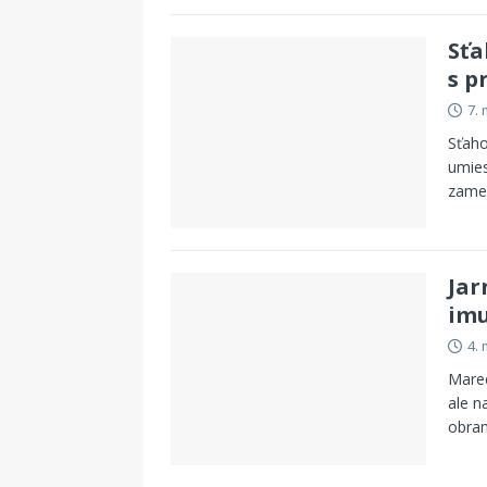
Sťa
s p
7.
Sťaho
umies
zames
Jar
imu
4.
Marec
ale n
obran