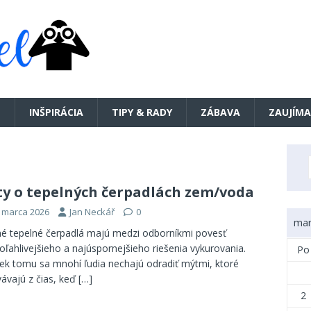
E
INŠPIRÁCIA
TIPY & RADY
ZÁBAVA
ZAUJÍMA
y o tepelných čerpadlách zem/voda
. marca 2026
Jan Neckář
0
mar
 tepelné čerpadlá majú medzi odborníkmi povesť
oľahlivejšieho a najúspornejšieho riešenia vykurovania.
Po
ek tomu sa mnohí ľudia nechajú odradiť mýtmi, ktoré
vávajú z čias, keď
[…]
2